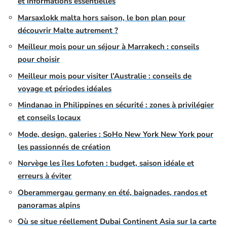
et informations essentielles
Marsaxlokk malta hors saison, le bon plan pour
découvrir Malte autrement ?
Meilleur mois pour un séjour à Marrakech : conseils
pour choisir
Meilleur mois pour visiter l’Australie : conseils de
voyage et périodes idéales
Mindanao in Philippines en sécurité : zones à privilégier
et conseils locaux
Mode, design, galeries : SoHo New York New York pour
les passionnés de création
Norvège les îles Lofoten : budget, saison idéale et
erreurs à éviter
Oberammergau germany en été, baignades, randos et
panoramas alpins
Où se situe réellement Dubai Continent Asia sur la carte