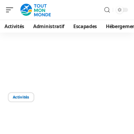
Activités
Administratif
Escapades
Hébergeme
21/10/2025
Randonnée : fréquence
idéale pour jours par
semaine en nature ?
Activités