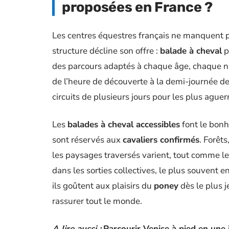
proposées en France ?
Les centres équestres français ne manquent p
structure décline son offre :
balade à cheval
p
des parcours adaptés à chaque âge, chaque ni
de l’heure de découverte à la demi-journée de
circuits de plusieurs jours pour les plus aguerr
Les
balades à cheval accessibles
font le bonhe
sont réservés aux
cavaliers confirmés
. Forêt
les paysages traversés varient, tout comme les
dans les sorties collectives, le plus souvent 
ils goûtent aux plaisirs du
poney
dès le plus 
rassurer tout le monde.
A lire aussi :
Parcourir Venise à pied en une 