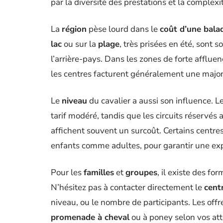
par la diversité des prestations et la complexi
La
région
pèse lourd dans le
coût d’une bala
lac
ou sur la
plage
, très prisées en été, sont 
l’arrière-pays. Dans les zones de forte afflue
les centres facturent généralement une majo
Le
niveau
du cavalier a aussi son influence. L
tarif modéré, tandis que les circuits réservés
affichent souvent un surcoût. Certains centr
enfants comme adultes, pour garantir une expé
Pour les
familles
et
groupes
, il existe des fo
N’hésitez pas à contacter directement le
cent
niveau, ou le nombre de participants. Les off
promenade à cheval
ou à poney selon vos att