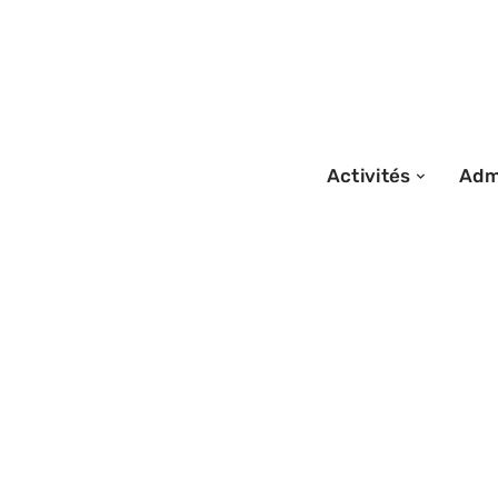
Activités
Admi
07/06/2026
Prix randonnée à
Découvrez le co
équestre en Fra