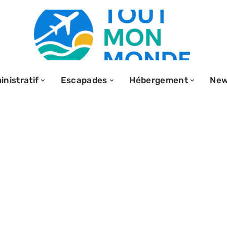
nistratif
Escapades
Hébergement
Ne
 cheval :
ût d’une balade
nce !