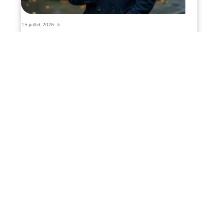
15 juillet 2026
Drapeau du Royaume-Uni
Infos en live
11 mars 2026
Climat et météo en août pour une
croisière dans les fjords
norvégiens