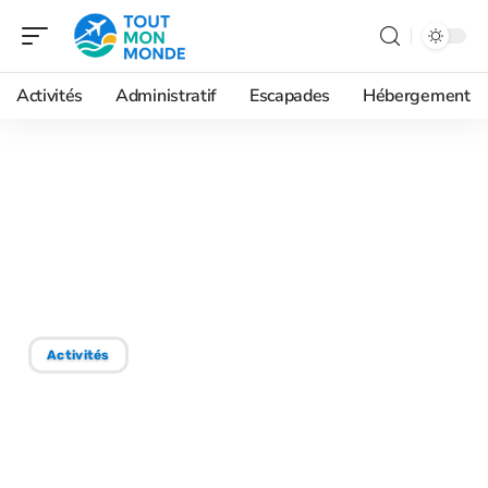
Activités
Administratif
Escapades
Hébergement
30/05/2026
Plage de Conleau Vannes
en famille : parkings,
accès, bons plans
Activités