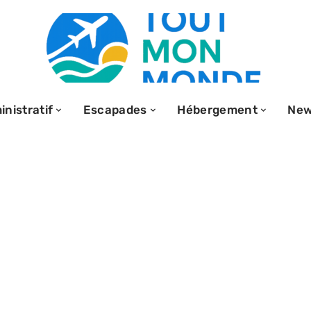
nistratif
Escapades
Hébergement
Ne
 quel est le
hé aujourd’hui