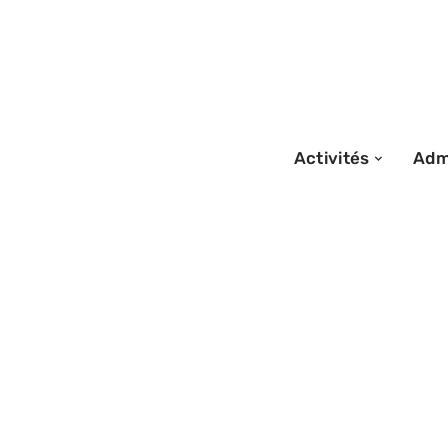
Activités
Admi
17/01/2026
Marché mondial :
plus grand marc
?