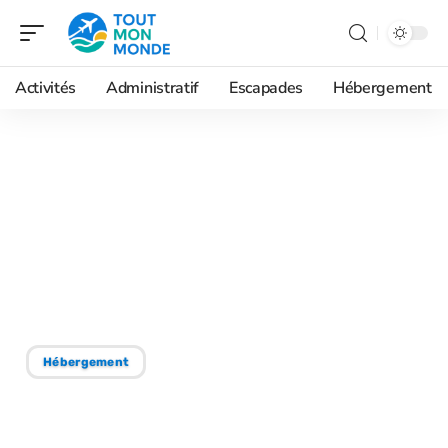
Activités
Administratif
Escapades
Hébergement
13/06/2026
Comment profiter au
mieux de l’hôtel ibis
Libourne lors d’un week-
end ?
Hébergement