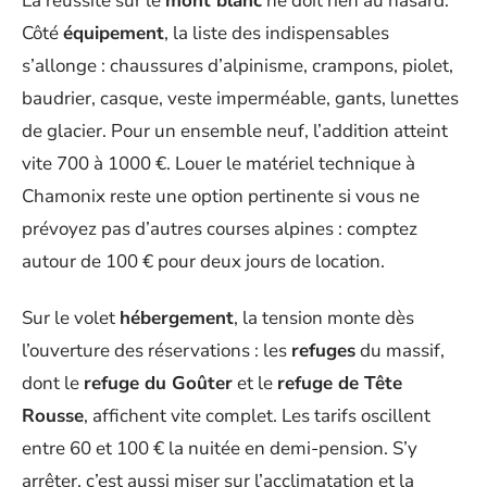
La réussite sur le
mont blanc
ne doit rien au hasard.
Côté
équipement
, la liste des indispensables
s’allonge : chaussures d’alpinisme, crampons, piolet,
baudrier, casque, veste imperméable, gants, lunettes
de glacier. Pour un ensemble neuf, l’addition atteint
vite 700 à 1000 €. Louer le matériel technique à
Chamonix reste une option pertinente si vous ne
prévoyez pas d’autres courses alpines : comptez
autour de 100 € pour deux jours de location.
Sur le volet
hébergement
, la tension monte dès
l’ouverture des réservations : les
refuges
du massif,
dont le
refuge du Goûter
et le
refuge de Tête
Rousse
, affichent vite complet. Les tarifs oscillent
entre 60 et 100 € la nuitée en demi-pension. S’y
arrêter, c’est aussi miser sur l’acclimatation et la