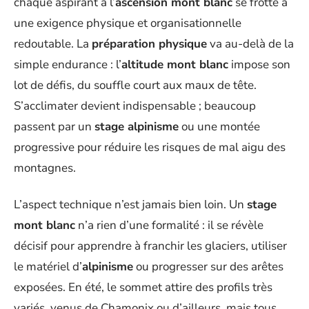
chaque aspirant à l’
ascension mont blanc
se frotte à
une exigence physique et organisationnelle
redoutable. La
préparation physique
va au-delà de la
simple endurance : l’
altitude mont blanc
impose son
lot de défis, du souffle court aux maux de tête.
S’acclimater devient indispensable ; beaucoup
passent par un
stage alpinisme
ou une montée
progressive pour réduire les risques de mal aigu des
montagnes.
L’aspect technique n’est jamais bien loin. Un
stage
mont blanc
n’a rien d’une formalité : il se révèle
décisif pour apprendre à franchir les glaciers, utiliser
le matériel d’
alpinisme
ou progresser sur des arêtes
exposées. En été, le sommet attire des profils très
variés, venus de Chamonix ou d’ailleurs, mais tous