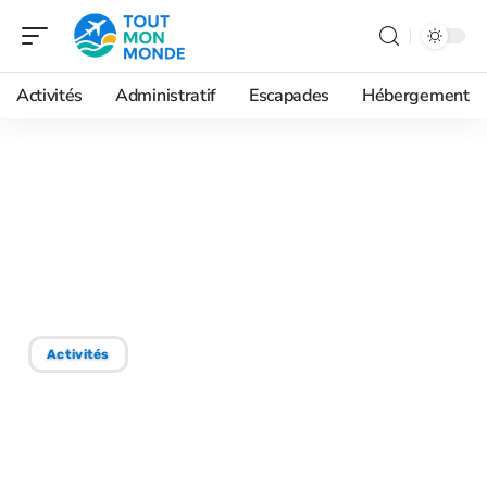
Activités
Administratif
Escapades
Hébergement
02/06/2026
Budget Mont-Blanc : quel
coût pour gravir ce
sommet emblématique ?
Activités