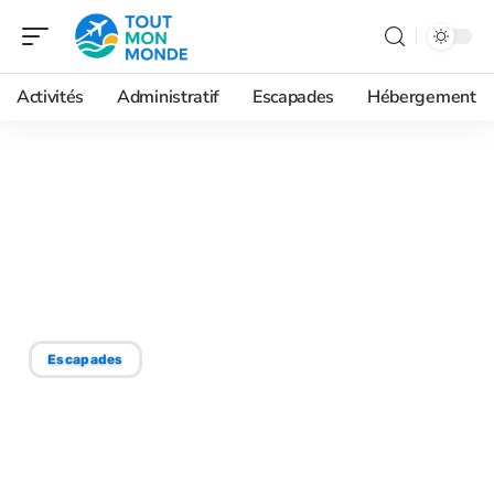
Activités
Administratif
Escapades
Hébergement
05/07/2026
Austria Hallstatt village
en hiver, une carte
postale vivante
Escapades