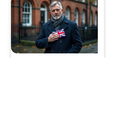
15 juillet 2026
Drapeau du Royaume-Uni
Infos en live
11 mars 2026
Température dans un hélicoptère :
fait-il froid à l’intérieur ?