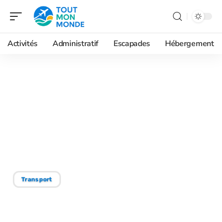
Activités
Administratif
Escapades
Hébergement
16/06/2026
Comment choisir sa
location Palerme voiture
selon son itinéraire en
Sicile ?
Transport