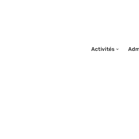
Activités
Admi
15/06/2026
New York Woolw
world observator
privilégier ?