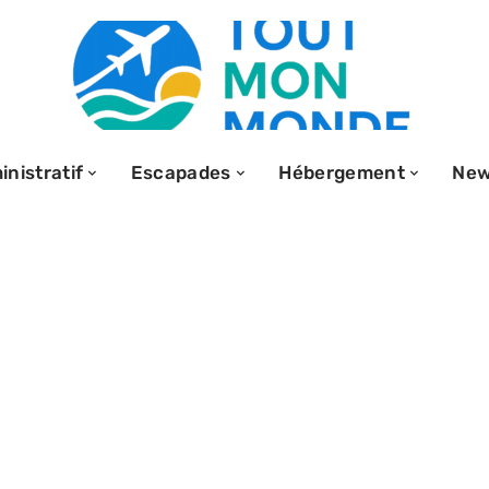
nistratif
Escapades
Hébergement
Ne
orth ou one
y : quelle visite