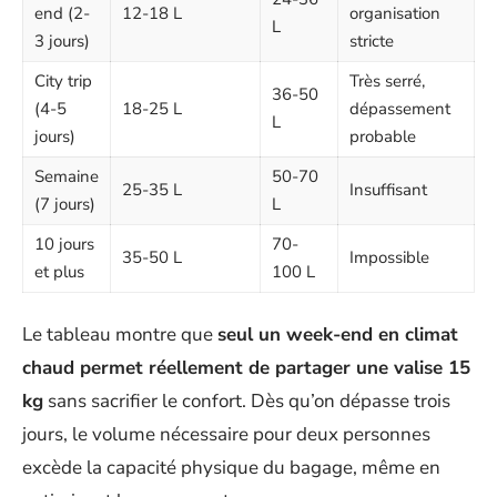
end (2-
12-18 L
organisation
L
3 jours)
stricte
City trip
Très serré,
36-50
(4-5
18-25 L
dépassement
L
jours)
probable
Semaine
50-70
25-35 L
Insuffisant
(7 jours)
L
10 jours
70-
35-50 L
Impossible
et plus
100 L
Le tableau montre que
seul un week-end en climat
chaud permet réellement de partager une valise 15
kg
sans sacrifier le confort. Dès qu’on dépasse trois
jours, le volume nécessaire pour deux personnes
excède la capacité physique du bagage, même en