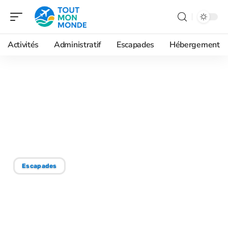
Activités
Administratif
Escapades
Hébergement
29/06/2026
Voyage en couple : est-il
malin de partager une
Valise 15kg ?
Escapades