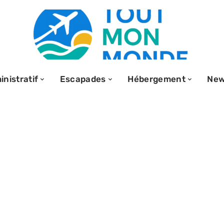
nistratif
Escapades
Hébergement
Ne
ntages offerts
rt