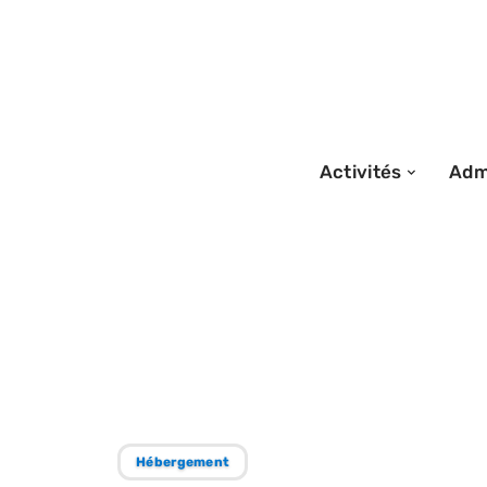
Activités
Admi
14/09/2025
Services et ava
par un éco-reso
Hébergement