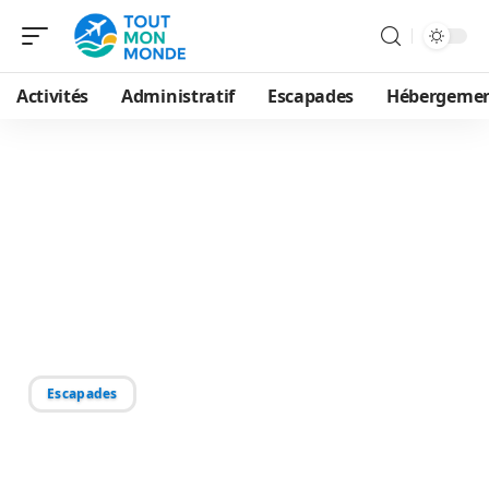
Activités
Administratif
Escapades
Hébergeme
04/02/2026
Conseils pratiques pour
voyager en Inde : erreurs
à éviter et choses à
privilégier
Escapades