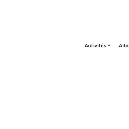
Activités
Admi
09/02/2026
Histoire du tour
considéré comme
tourisme ?