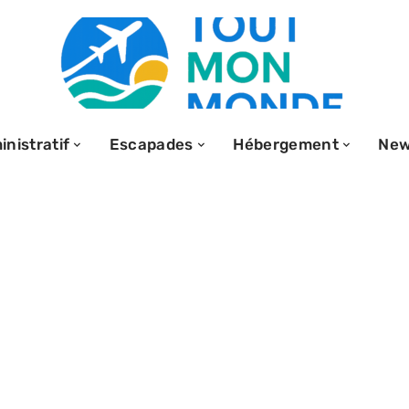
nistratif
Escapades
Hébergement
Ne
isme : Qui est
 le père du