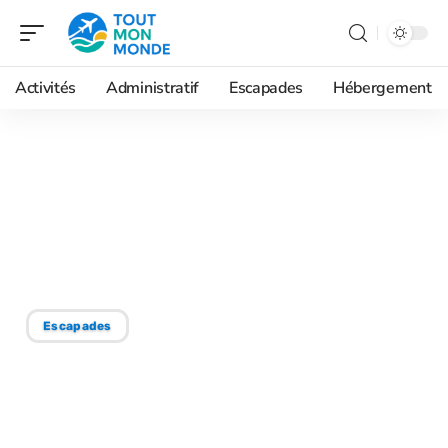
Activités
Administratif
Escapades
Hébergement
05/06/2026
Montmartre Paris
itinéraire à pied : le circuit
immanquable du 18e
Escapades