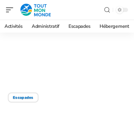
Activités
Administratif
Escapades
Hébergement
24/06/2026
Prague 3 jours en solo :
parcours sécurisé, bars et
rencontres
Escapades